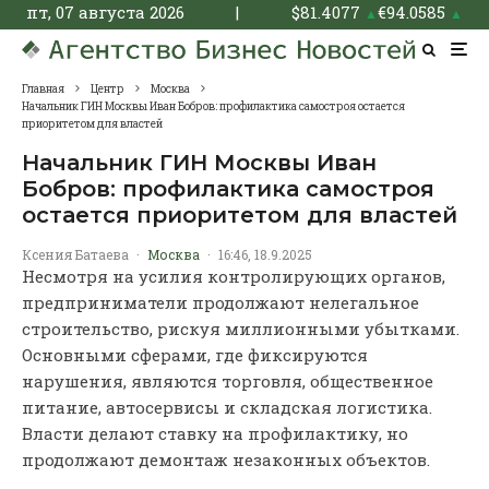
пт, 07 августа 2026
|
$
81.4077
€
94.0585
▲
▲
Главная
Центр
Москва
Начальник ГИН Москвы Иван Бобров: профилактика самостроя остается
приоритетом для властей
Начальник ГИН Москвы Иван
Бобров: профилактика самостроя
остается приоритетом для властей
Ксения Батаева
·
Москва
·
16:46, 18.9.2025
Несмотря на усилия контролирующих органов,
предприниматели продолжают нелегальное
строительство, рискуя миллионными убытками.
Основными сферами, где фиксируются
нарушения, являются торговля, общественное
питание, автосервисы и складская логистика.
Власти делают ставку на профилактику, но
продолжают демонтаж незаконных объектов.