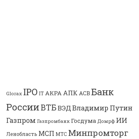
Банк
IPO
АПК
АКРА
АСВ
IT
Glorax
России
ВТБ
Владимир Путин
ВЭД
Газпром
ИИ
Госдума
Газпромбанк
Домрф
Минпромторг
МСП
Ленобласть
МТС