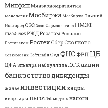
Минфин
Минэкономразвития
Мосбиржа
Мосбиржа
Нижний
Монополия
ПМЭФ
ОЭЗ
Новгород
Озон Фармацевтика
РЖД
Росатом
Роснано
ПМЭФ-2025
Ростех
Сколково
Сбер
Ростелеком
ЦБ
ФНС
ФРП
Суд
Софтлайн
Совкомбанк
акции
ЮГК
ЦФА
Эльвира Набиуллина
банкротство
дивиденды
инвестиции
кадры
жилье
льготы
налоги
квартиры
медтех