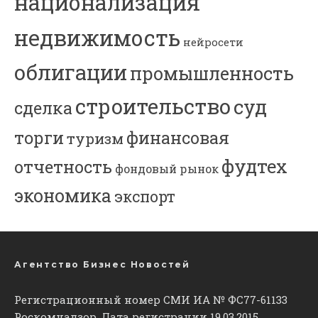
национализация
недвижимость
нейросети
облигации
промышленность
строительство
суд
сделка
торги
финансовая
туризм
фудтех
отчетность
фондовый рынок
экономика
экспорт
Агентство Бизнес Новостей
Регистрационный номер СМИ ИА № ФС77-61133
Роскомнадзор. Дата регистрации 19.03.2015.